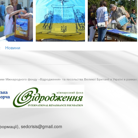
:
Новини
имки Міжнародного фонду «Відродження» та посольства Великої Британії в Україні в рамках
нформації), sedcrisis@gmail.com