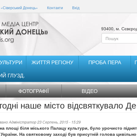
«Сіверський Донець»
Контакти
Вхід
93400, м. Сєвєрод
Пошукова
форма
Пошук
КУЛЬТУРИ
ЖИТТЯ РЕГІОНУ
ПРОБА ПЕРА
ИЙ ГЛУЗД.
ФОТОГРАФІЇ
ВІДЕО
годні наше місто відсвяткувало Д
овано
Адміністратор
23 Серпень, 2015 - 15:29
 на площі біля міського Палацу культури, було урочисто підн
України. На святковому заході був присутній голова цивільно