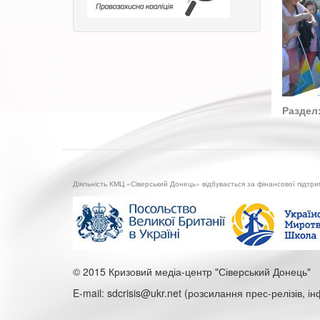
Раздел
Діяльність КМЦ «Сіверський Донець» відбувається за фінансової підтр
© 2015 Кризовий медіа-центр "Сіверський Донець"
E-mail: sdcrisis@ukr.net (розсилання прес-релізів, і