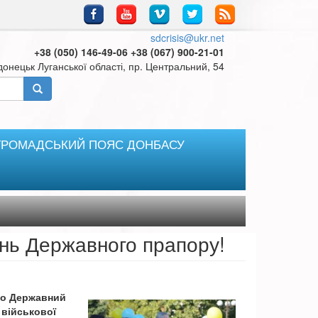
sdcrisis@ukr.net
+38 (050) 146-49-06 +38 (067) 900-21-01
онецьк Луганської області, пр. Центральний, 54
ГРОМАДСЬКИЙ ПОЯС ДОНБАСУ
ень Державного прапору!
ято Державний
 військової