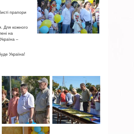
бисті прапори
. Для кожного
лені на
Україна –
уде Україна!