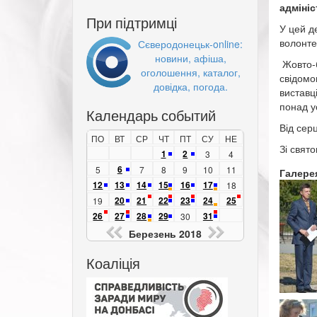
адмініс
При підтримці
У цей д
волонте
Сєверодонецьк-online:
новини, афіша,
Жовто-б
оголошення, каталог,
свідомо
довідка, погода.
виставц
понад 
Календарь событий
Від сер
ПО
ВТ
СР
ЧТ
ПТ
СУ
НЕ
Зі свят
1
2
3
4
6
5
7
8
9
10
11
Галере
12
13
14
15
16
17
18
20
21
22
23
24
25
19
26
27
28
29
31
30
Березень 2018
Коаліція