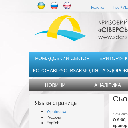
Перейти
Розклад
Про КМЦ 
до
основного
матеріалу
ГРОМАДСЬКИЙ СЕКТОР
ТЕРИТОРІЯ 
КОРОНАВІРУС. ВЗАЄМОДІЯ ТА ЗДОРОВ
НОВИНИ
АНАЛІТИКА
Сьо
Языки страницы
Українська
Опублік
Русский
О 9:00,
English
прапор 