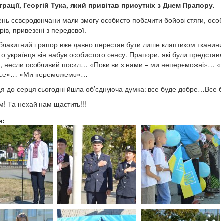
трації, Георгій Тука, який привітав присутніх з Днем Прапору.
ень сєвєродончани мали змогу особисто побачити бойові стяги, осо
рів, привезені з передової.
лакитний прапор вже давно перестав бути лише клаптиком тканини
го українця він набув особистого сенсу. Прапори, які були представ
і, несли особливий посил… «Поки ви з нами – ми непереможні»… «
усе»… «Ми переможемо»…
ця до серця сьогодні йшла об’єднуюча думка: все буде добре…Все б
ом! Та нехай нам щастить!!!
я: