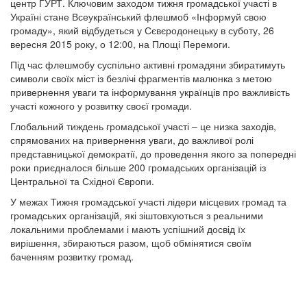
центр ГУРТ. Ключовим заходом тижня громадської участі в
Україні стане Всеукраїнський флешмоб «Інформуй свою
громаду», який відбудеться у Сєвєродонецьку в суботу, 26
вересня 2015 року, о 12:00, на Площі Перемоги.
Під час флешмобу суспільно активні громадяни збиратимуть
символи своїх міст із безлічі фрагментів малюнка з метою
привернення уваги та інформування українців про важливість
участі кожного у розвитку своєї громади.
Глобальний тиждень громадської участі – це низка заходів,
спрямованих на привернення уваги, до важливої ролі
представницької демократії, до проведення якого за попередні
роки приєдналося більше 200 громадських організацій із
Центральної та Східної Європи.
У межах Тижня громадської участі лідери місцевих громад та
громадських організацій, які зіштовхуються з реальними
локальними проблемами і мають успішний досвід їх
вирішення, збираються разом, щоб обмінятися своїм
баченням розвитку громад.