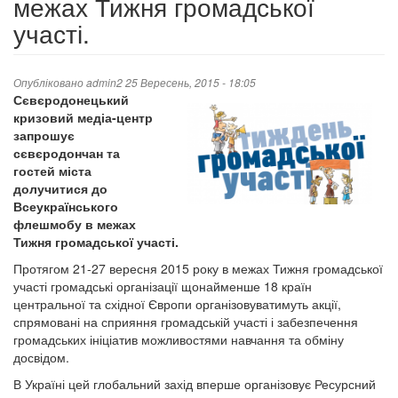
межах Тижня громадської
участі.
Опубліковано
admin2
25 Вересень, 2015 - 18:05
Сєвєродонецький
кризовий медіа-центр
запрошує
сєвєродончан та
гостей міста
долучитися до
Всеукраїнського
флешмобу в межах
Тижня громадської участі.
Протягом 21-27 вересня 2015 року в межах Тижня громадської
участі громадські організації щонайменше 18 країн
центральної та східної Європи організовуватимуть акції,
спрямовані на сприяння громадській участі і забезпечення
громадських ініціатив можливостями навчання та обміну
досвідом.
В Україні цей глобальний захід вперше організовує Ресурсний