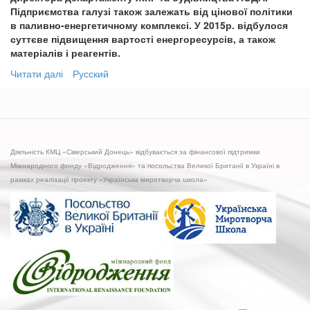
Підприємства галузі також залежать від цінової політики
в паливно-енергетичному комплексі. У 2015р. відбулося
суттєве підвищення вартості енергоресурсів, а також
матеріалів і реагентів.
Читати далі
про
Русский
У
департаменті
ЖКГ
розповіли
про
Діяльність КМЦ «Сіверський Донець» відбувається за фінансової підтримки
причини
Міжнародного фонду «Відродження» та посольства Великої Британії в Україні в
підвищення
рамках реалізації проекту «Українська миротворча школа»
тарифів