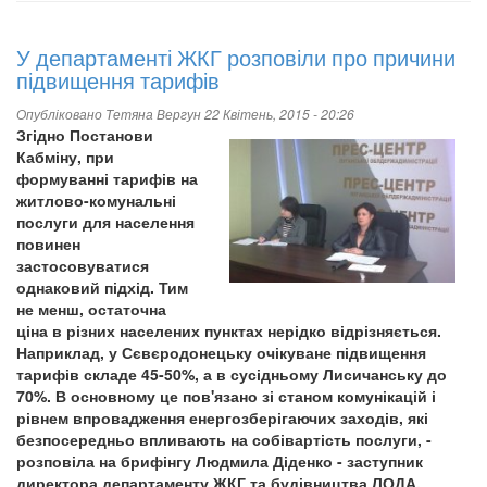
У департаменті ЖКГ розповіли про причини
підвищення тарифів
Опубліковано
Тетяна Вергун
22 Квітень, 2015 - 20:26
Згідно Постанови
Кабміну, при
формуванні тарифів на
житлово-комунальні
послуги для населення
повинен
застосовуватися
однаковий підхід. Тим
не менш, остаточна
ціна в різних населених пунктах нерідко відрізняється.
Наприклад, у Сєвєродонецьку очікуване підвищення
тарифів складе 45-50%, а в сусідньому Лисичанську до
70%. В основному це пов'язано зі станом комунікацій і
рівнем впровадження енергозберігаючих заходів, які
безпосередньо впливають на собівартість послуги, -
розповіла на брифінгу Людмила Діденко - заступник
директора департаменту ЖКГ та будівництва ЛОДА.