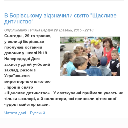
В Борівському відзначили свято "Щасливе
дитинство"
Опубліковано
Тетяна Вергун
29 Травень, 2015 - 22:10
Сьогодні, 29-го травня,
у селищі Борівське
пролунав останній
дзвоник у школі №19.
Напередодні Дню
захисту дітей учбовий
заклад, разом з
Українською
миротворчою школою
, провів свято
«Щасливе дитинство» . У святкуванні приймали участь не
тільки школярі, а й волонтери, які привезли дітям свої
чудові майстер класи.
Читати далі
про
Русский
В
Борівському