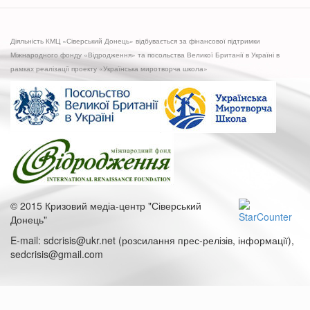
відзначили
свято
"Щасливе
Діяльність КМЦ «Сіверський Донець» відбувається за фінансової підтримки
дитинство"
Міжнародного фонду «Відродження» та посольства Великої Британії в Україні в
рамках реалізації проекту «Українська миротворча школа»
© 2015 Кризовий медіа-центр "Сіверський
Донець"
E-mail: sdcrisis@ukr.net (розсилання прес-релізів, інформації),
sedcrisis@gmail.com