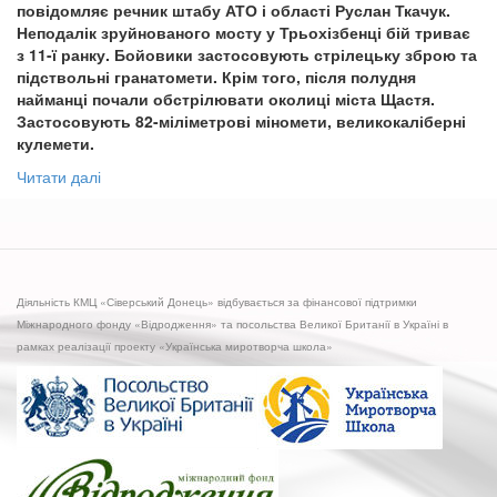
легковик
повідомляє речник штабу АТО і області Руслан Ткачук.
із
Неподалік зруйнованого мосту у Трьохізбенці бій триває
мирними
з 11-ї ранку. Бойовики застосовують стрілецьку зброю та
мешканцями.
підствольні гранатомети. Крім того, після полудня
Двоє
найманці почали обстрілювати околиці міста Щастя.
загиблих
Застосовують 82-міліметрові міномети, великокаліберні
кулемети.
Читати далі
про
Запеклий
бій
на
Луганщині:
"Айдар"
Діяльність КМЦ «Сіверський Донець» відбувається за фінансової підтримки
тримає
Міжнародного фонду «Відродження» та посольства Великої Британії в Україні в
оборону
рамках реалізації проекту «Українська миротворча школа»