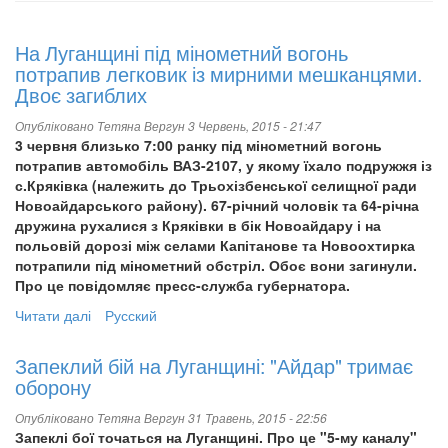
На Луганщині під мінометний вогонь
потрапив легковик із мирними мешканцями.
Двоє загиблих
Опубліковано
Тетяна Вергун
3 Червень, 2015 - 21:47
3 червня близько 7:00 ранку під мінометний вогонь
потрапив автомобіль ВАЗ-2107, у якому їхало подружжя із
с.Кряківка (належить до Трьохізбенської селищної ради
Новоайдарського району). 67-річний чоловік та 64-річна
дружина рухалися з Кряківки в бік Новоайдару і на
польовій дорозі між селами Капітанове та Новоохтирка
потрапили під мінометний обстріл. Обоє вони загинули.
Про це повідомляє пресс-служба губернатора.
Читати далі
про
Русский
На
Луганщині
Запеклий бій на Луганщині: "Айдар" тримає
під
оборону
мінометний
вогонь
Опубліковано
Тетяна Вергун
31 Травень, 2015 - 22:56
потрапив
Запеклі бої точаться на Луганщині. Про це "5-му каналу"