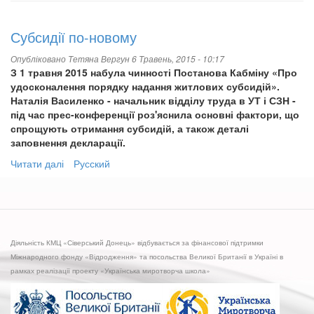
Субсидії по-новому
Опубліковано
Тетяна Вергун
6 Травень, 2015 - 10:17
З 1 травня 2015 набула чинності Постанова Кабміну «Про
удосконалення порядку надання житлових субсидій».
Наталія Василенко - начальник відділу труда в УТ і СЗН -
під час прес-конференції роз'яснила основні фактори, що
спрощують отримання субсидій, а також деталі
заповнення декларації.
Читати далі
про
Русский
Субсидії
по-
новому
Діяльність КМЦ «Сіверський Донець» відбувається за фінансової підтримки
Міжнародного фонду «Відродження» та посольства Великої Британії в Україні в
рамках реалізації проекту «Українська миротворча школа»