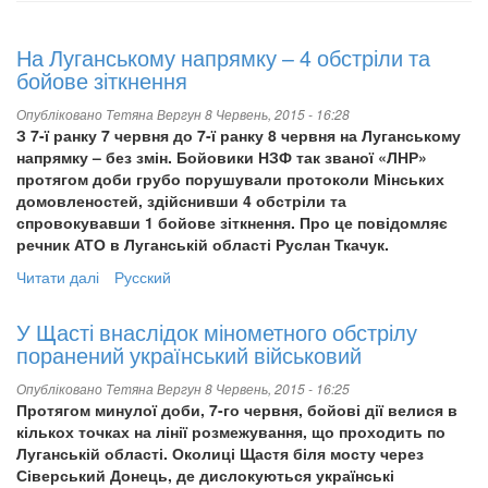
На Луганському напрямку – 4 обстріли та
бойове зіткнення
Опубліковано
Тетяна Вергун
8 Червень, 2015 - 16:28
З 7-ї ранку 7 червня до 7-ї ранку 8 червня на Луганському
напрямку – без змін. Бойовики НЗФ так званої «ЛНР»
протягом доби грубо порушували протоколи Мінських
домовленостей, здійснивши 4 обстріли та
спровокувавши 1 бойове зіткнення. Про це повідомляє
речник АТО в Луганській області Руслан Ткачук.
Читати далі
про
Русский
На
Луганському
У Щасті внаслідок мінометного обстрілу
напрямку
поранений український військовий
–
4
Опубліковано
Тетяна Вергун
8 Червень, 2015 - 16:25
обстріли
Протягом минулої доби, 7-го червня, бойові дії велися в
та
кількох точках на лінії розмежування, що проходить по
бойове
Луганській області. Околиці Щастя біля мосту через
зіткнення
Сіверський Донець, де дислокуються українські