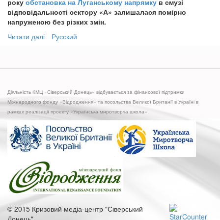
року
обстановка на Луганському напрямку
в смузі
відповідальності сектору «А» залишалася помірно
напруженою без різких змін.
Читати далі
про
Русский
Російські
найманці
обстріляли
Щастя
та
Діяльність КМЦ «Сіверський Донець» відбувається за фінансової підтримки
Золоте
Міжнародного фонду «Відродження» та посольства Великої Британії в Україні в
рамках реалізації проекту «Українська миротворча школа»
© 2015 Кризовий медіа-центр "Сіверський
Донець"