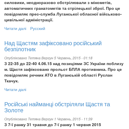
силовики, неодноразово обстрілювали з мінометів,
автоматичних гранатометів та стрілецької зброї. Про це
повідомляє прес-служба Луганської обласної військово-
цивільної адміністрації.
Читати далі
про
Русский
У
Щасті
Над Щастям зафіксовано російський
внаслідок
безпілотник
мінометного
обстрілу
Опубліковано
Тетяна Вергун
5 Червень, 2015 - 01:18
поранений
З 22-35 до 22-40 4.06.15 над позиціями ЗС України поблизу
український
м. Щастя зафіксовано прольот БПЛА противника. Про це
військовий
повідомляє речник АТО в Луганській області Руслан
Ткачук.
Читати далі
про
Над
Щастям
Російські найманці обстріляли Щастя та
зафіксовано
Золоте
російський
безпілотник
Опубліковано
Тетяна Вергун
1 Червень, 2015 - 11:39
З 7-ї ранку 31 травня до 7-ї ранку 1 червня 2015