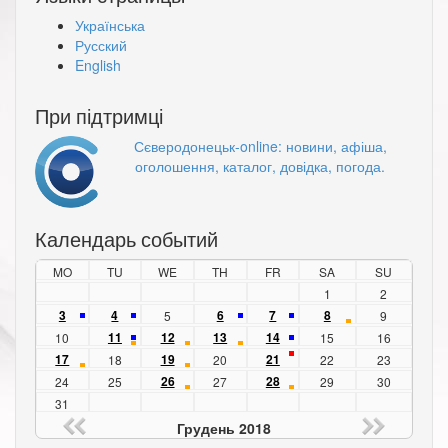
Українська
Русский
English
При підтримці
Сєверодонецьк-online: новини, афіша,
оголошення, каталог, довідка, погода.
Календарь событий
MO
TU
WE
TH
FR
SA
SU
1
2
3
4
6
7
8
5
9
11
12
13
14
10
15
16
17
19
21
18
20
22
23
26
28
24
25
27
29
30
31
Грудень 2018