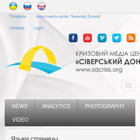
Skip
to
Timetable
About media-center "Severskij Donets"
main
content
Contacts
Login
Toggl
navig
NEWS
ANALYTICS
PHOTOGRAPHY
VIDEO
Языки страницы