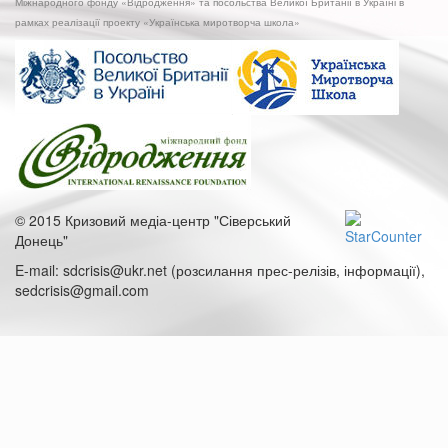
Міжнародного фонду «Відродження» та посольства Великої Британії в Україні в
рамках реалізації проекту «Українська миротворча школа»
© 2015 Кризовий медіа-центр "Сіверський
Донець"
E-mail: sdcrisis@ukr.net (розсилання прес-релізів, інформації),
sedcrisis@gmail.com