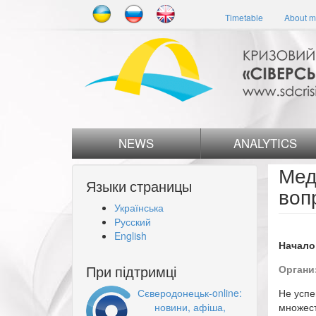
Skip
Timetable
About m
to
main
content
NEWS
ANALYTICS
Мед
Языки страницы
воп
Українська
Русский
English
Начало
При підтримці
Органи
Сєверодонецьк-online:
Не успе
новини, афіша,
множест