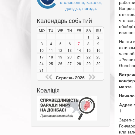
оголошення, каталог,
работни
довідка, погода.
Вопросо
ответов
Календарь событий
что все
обойдёт
MO
TU
WE
TH
FR
SA
SU
изменен
1
2
На эти 
3
4
5
6
7
8
9
активны
10
11
12
13
14
15
16
член об
17
18
19
20
21
22
23
«Реаним
24
25
26
27
28
29
30
Gonchar
31
Встреч
Серпень 2026
конфер
марта.
Коаліція
Начало
Адрес 
1.
Зарегис
Гончар
или зап