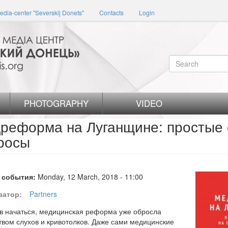
edia-center "Severskij Donets"
Contacts
Login
Search
form
Search
PHOTOGRAPHY
VIDEO
реформа на Луганщине: простые 
росы
 события:
Monday, 12 March, 2018 - 11:00
затор:
Partners
в начаться, медицинская реформа уже обросла
вом слухов и кривотолков. Даже сами медицинские