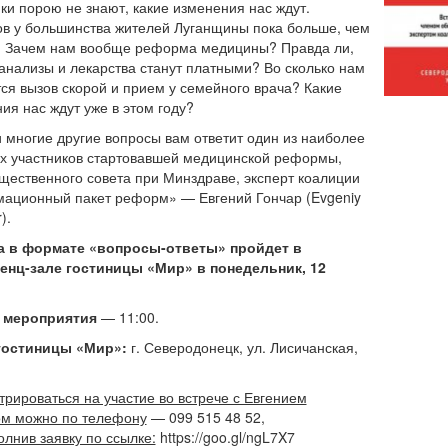
ки порою не знают, какие изменения нас ждут.
в у большинства жителей Луганщины пока больше, чем
. Зачем нам вообще реформа медицины? Правда ли,
 анализы и лекарства станут платными? Во сколько нам
ся вызов скорой и прием у семейного врача? Какие
ия нас ждут уже в этом году?
и многие другие вопросы вам ответит один из наиболее
х участников стартовавшей медицинской реформы,
щественного совета при Минздраве, эксперт коалиции
ационный пакет реформ» — Евгений Гончар (Evgeniy
).
а в формате «вопросы-ответы» пройдет в
енц-зале гостиницы «Мир» в понедельник, 12
 мероприятия
— 11:00.
гостиницы «Мир»:
г. Северодонецк, ул. Лисичанская,
трироваться на участие во встрече с Евгением
ом можно по телефону
— 099 515 48 52,
олнив заявку по ссылке:
https://goo.gl/ngL7X7