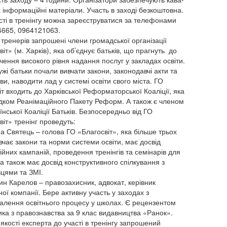
а інформаційні матеріали. Участь в заході безкоштовна.
сті в тренінгу можна зареєструватися за телефонами
665, 0964121063.
і тренерів запрошені члени громадської організації
іт» (м. Харків), яка об’єднує батьків, що прагнуть до
чення високого рівня надання послуг у закладах освіти.
жі батьки почали вивчати закони, законодавчі акти та
ви, наводити лад у системі освіти свого міста. ГО
іт входить до Харківської Реформаторської Коаліції, яка
дком Реанімаційного Пакету Реформ. А також є членом
нської Коаліції Батьків. Безпосередньо від ГО
віт» тренінг проведуть:
а Святець – голова ГО «Благосвіт», яка більше трьох
ивчає закони та норми системи освіти, має досвід
ійних кампаній, проведення тренінгів та семінарів для
 а також має досвід конструктивного спілкування з
цями та ЗМІ.
ин Карелов – правозахисник, адвокат, керівник
ої компанії. Бере активну участь у заходах з
алення освітнього процесу у школах. Є рецензентом
ика з правознавства за 9 клас видавництва «Ранок».
 якості експерта до участі в тренінгу запрошений