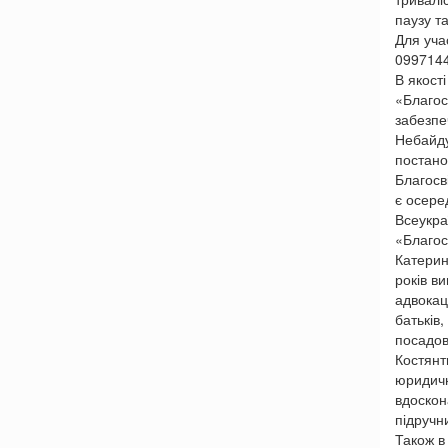
паузу т
Для уча
0997144
В якост
«Благосв
забезпе
Небайду
постано
Благосв
є осере
Всеукраї
«Благос
Катерин
років в
адвокац
батьків,
посадов
Костянт
юридичн
вдоскон
підручн
Також в