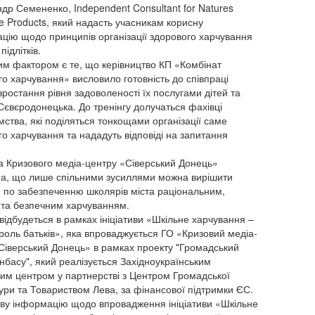
др Семененко, Independent Consultant for Natures
e Products, який надасть учасникам корисну
цію щодо принципів організації здорового харчування
підлітків.
м фактором є те, що керівництво КП «Комбінат
го харчування» висловило готовність до співпраці
зростання рівня задоволеності їх послугами дітей та
 Сєвєродонецька. До тренінгу долучаться фахівці
мства, які поділяться тонкощами організації саме
го харчування та нададуть відповіді на запитання
 Кризового медіа-центру «Сіверський Донець»
а, що лише спільними зусиллями можна вирішити
 по забезпеченню школярів міста раціональним,
 та безпечним харчуванням.
 відбудеться в рамках ініціативи «Шкільне харчування –
троль батьків», яка впроваджується ГО «Кризовий медіа-
Сіверський Донець» в рамках проекту "Громадський
нбасу", який реалізується Західноукраїнським
им центром у партнерстві з Центром Громадської
ури та Товариством Лева, за фінансової підтримки ЄС.
ву інформацію щодо впровадження ініціативи «Шкільне