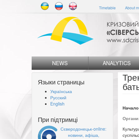
Skip
Timetable
About m
to
main
content
NEWS
ANALYTICS
Тре
Языки страницы
бат
Українська
Русский
English
Начало
При підтримці
Органи
Сєверодонецьк-online:
Культура
новини, афіша,
суспільс