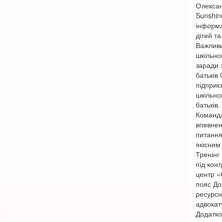
Олексан
Sunshin
інформа
дітей та 
Важливи
шкільно
заради 
батьків
підприє
шкільно
батьків.
Команда
впевнен
питання
якісним
Тренінг
під кон
центр «
пояс До
ресурсн
адвокат
Додатко