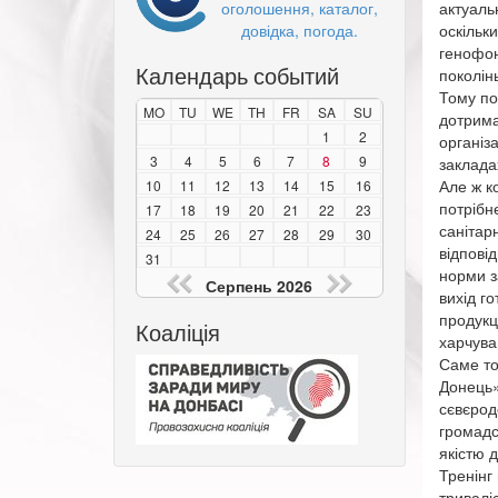
оголошення, каталог,
актуаль
довідка, погода.
оскільки
генофон
Календарь событий
поколінь
Тому по
MO
TU
WE
TH
FR
SA
SU
дотрима
1
2
організ
3
4
5
6
7
8
9
заклада
Але ж к
10
11
12
13
14
15
16
потрібне
17
18
19
20
21
22
23
санітар
24
25
26
27
28
29
30
відповід
31
норми з
Серпень 2026
вихід го
продукці
Коаліція
харчуван
Саме то
Донець»
сєвєрод
громадс
якістю 
Тренінг
тривалі