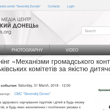
edia-center "Severskij Donets"
Contacts
Login
Search
form
Search
PHOTOGRAPHY
VIDEO
нінг «Механізми громадського конт
ьківських комітетів за якістю дитя
 события:
Saturday, 31 March, 2018 - 12:00
затор:
CMC "Severskij Donec"
 здорового харчування підлітків і дітей в будь-якому
тві, в будь-яких економічних і політичних умовах є