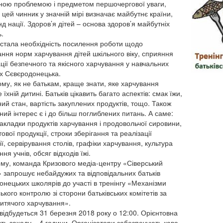
ною проблемою і предметом першочергової уваги,
 цей чинник у значній мірі визначає майбутнє країни,
д нації. Здоров’я дітей – основа здоров’я майбутніх
.
стала необхідність посилення роботи щодо
ння норм харчування дітей шкільного віку, сприяння
ації безпечного та якісного харчування у навчальних
х Сєвєродонецька.
ому, як не батькам, краще знати, яке харчування
 їхній дитині. Батьків цікавить багато аспектів: смак їжи,
ний стан, вартість закуплених продуктів, тощо. Також
ний інтерес є і до більш поглиблених питань. А саме:
акладки продуктів харчування і продовольчої сировини,
тової продукції, строки зберігання та реалізації
ї, сервірування столів, графіки харчування, культура
ня учнів, обсяг відходів їжі.
му, команда Кризового медіа-центру «Сіверський
 запрошує небайдужих та відповідальних батьків
онецьких школярів до участі в тренінгу «Механізми
ького контролю зі сторони батьківських комітетів за
дитячого харчування».
 відбудеться 31 березня 2018 року о 12:00. Орієнтовна
сть заходу – 4 години. Організатори забезпечують кава-