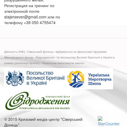
Регистрация на тренинг по
электронной почте
stajersever@gmail.com или по
телефону +38 050 4755474
Діяльність КМЦ «Сіверський Донець» відбувається за фінансової підтримки
Міжнародного фонду «Відродження» та посольства Великої Британії в Україні в
рамках реалізації проекту «Українська миротворча школа»
© 2015 Кризовий медіа-центр "Сіверський
Донець"