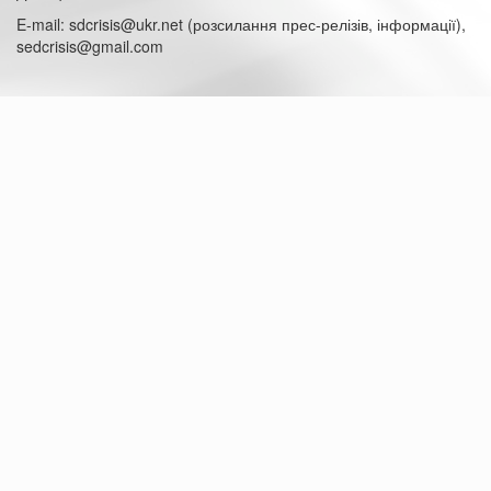
E-mail: sdcrisis@ukr.net (розсилання прес-релізів, інформації),
sedcrisis@gmail.com