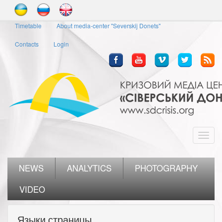
Skip
to
Timetable
About media-center "Severskij Donets"
main
content
Contacts
Login
Toggl
navig
NEWS
ANALYTICS
PHOTOGRAPHY
VIDEO
Языки страницы