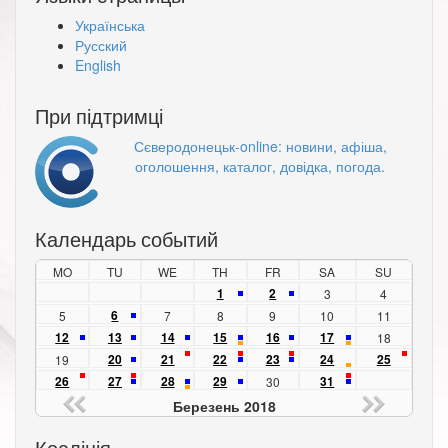
Українська
Русский
English
При підтримці
Сєверодонецьк-online: новини, афіша,
оголошення, каталог, довідка, погода.
Календарь событий
MO
TU
WE
TH
FR
SA
SU
1
2
3
4
6
5
7
8
9
10
11
12
13
14
15
16
17
18
20
21
22
23
24
25
19
26
27
28
29
31
30
Березень 2018
Коаліція