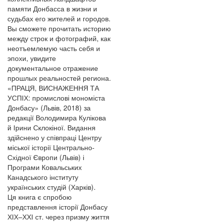
памяти Донбасса в жизни и
судьбах его жителей и городов.
Вы сможете прочитать историю
между строк и фотографий, как
неотъемлемую часть себя и
эпохи, увидите
документальное отражение
прошлых реальностей региона.
«ПРАЦЯ, ВИСНАЖЕННЯ ТА
УСПІХ: промислові мономіста
Донбасу» (Львів, 2018) за
редакції Володимира Кулікова
й Ірини Склокіної. Видання
здійснено у співпраці Центру
міської історії Центрально-
Східної Європи (Львів) і
Програми Ковальських
Канадського інституту
українських студій (Харків).
Ця книга є спробою
представлення історії Донбасу
ХІХ–ХХІ ст. через призму життя