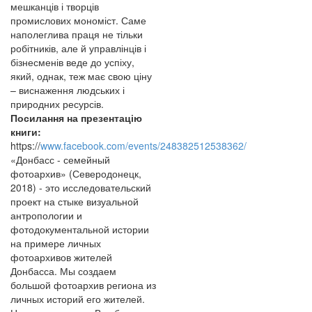
мешканців і творців
промислових мономіст. Саме
наполеглива праця не тільки
робітників, але й управлінців і
бізнесменів веде до успіху,
який, однак, теж має свою ціну
– виснаження людських і
природних ресурсів.
Посилання на презентацію
книги:
https://
www.facebook.com/events/248382512538362/
«Донбасс - семейный
фотоархив» (Северодонецк,
2018) - это исследовательский
проект на стыке визуальной
антропологии и
фотодокументальной истории
на примере личных
фотоархивов жителей
Донбасса. Мы создаем
большой фотоархив региона из
личных историй его жителей.