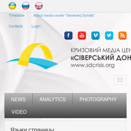
Skip
to
Timetable
About media-center "Severskij Donets"
main
content
Contacts
Login
Toggl
navig
NEWS
ANALYTICS
PHOTOGRAPHY
VIDEO
Языки страницы