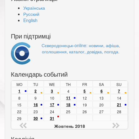
Українська
Русский
English
При підтримці
Сєверодонецьк-online: новини, афіша,
оголошення, каталог, довідка, погода.
Календарь событий
MO
TU
WE
TH
FR
SA
SU
1
2
3
5
6
7
4
11
8
9
10
12
13
14
16
17
18
21
15
19
20
22
23
24
25
26
27
28
30
31
29
Жовтень 2018
Коаліція