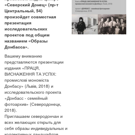
«Северский Донец» (пр-т
Центральный, 54)
произойдет совместная
презентация
исследовательских
проектов под общим
названием «Образы
Донбасса».
Вашему вниманию
представляются презентации
издания «ПРАЦЯ,
ВИСНАЖЕННЯ ТА УСПІХ:
промислові мономіста
Донбасу» (Львів, 2018) и
исследовательского проекта
«Донбасс - семейный
фотоархив» (Северодонецк,
2018).
Приглашаем северодончан и
всех желающих открыть для
себя образы индивидуальных и
коллективных ландшафтов