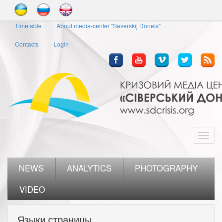
Skip
to
Timetable
About media-center "Severskij Donets"
main
content
Contacts
Login
Toggl
navig
NEWS
ANALYTICS
PHOTOGRAPHY
VIDEO
Языки страницы