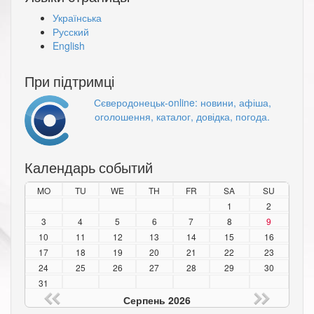
Українська
Русский
English
При підтримці
Сєверодонецьк-online: новини, афіша,
оголошення, каталог, довідка, погода.
Календарь событий
MO
TU
WE
TH
FR
SA
SU
1
2
3
4
5
6
7
8
9
10
11
12
13
14
15
16
17
18
19
20
21
22
23
24
25
26
27
28
29
30
31
Серпень 2026