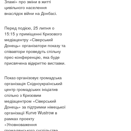
Зламі» про зміни в житті
цивільного населення
внаслідок війни на Донбасі.
Перед подією, 25 липня о
15:15 у приміщенні Кризового
медіацентру «Сіверський
Донець» організатори показу та
співавтори проведуть спільну
прес-конференцію, яка буде
присвячена відкриттю виставки.
Показ організовує громадська
організація Східноукраїнський
центр громадських ініціатив
спільно з Кризовим
медіацентром «Сіверський
Донець» за підтримки німецької
організації Kurve Wustrow в
рамках проекту
«Уповноваження
громадянського суспільства