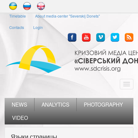
Skip
to
Timetable
About media-center "Severskij Donets"
main
content
Contacts
Login
Toggl
navig
NEWS
ANALYTICS
PHOTOGRAPHY
VIDEO
Языки страницы