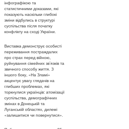
інфографікою та
статистичними доказами, які
показують наскільки глибокі
зміни відбулись в структурі
суспільства після початку
конфлікту на сході України.
Виставка демонструє особисті
переживання постраждалих
про страх перед війною,
руйнування сімейних зв’язків та
звичного способу життя. З
іншого боку, «На Зламі»
акцентує увагу глядачів на
глибших проблемах, які
торкнулися українців: атомізації
суспільства, демографічних
змінах в Донецькій та
Луганській областях, дилемі
«залишитися чи повернутися».