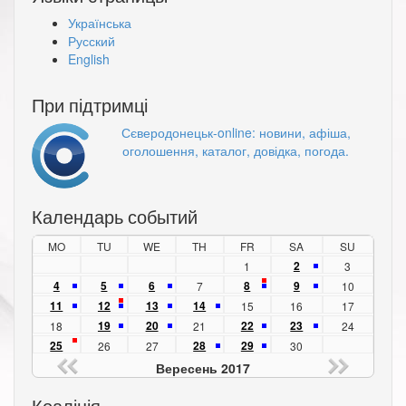
Українська
Русский
English
При підтримці
Сєверодонецьк-online: новини, афіша,
оголошення, каталог, довідка, погода.
Календарь событий
MO
TU
WE
TH
FR
SA
SU
2
1
3
4
5
6
8
9
7
10
11
12
13
14
15
16
17
19
20
22
23
18
21
24
25
28
29
26
27
30
Вересень 2017
Коаліція