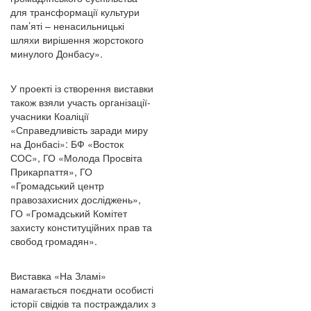
для трансформації культури
пам’яті – ненасильницькі
шляхи вирішення жорстокого
минулого Донбасу».
У проекті із створення виставки
також взяли участь організації-
учасники Коаліції
«Справедливість заради миру
на Донбасі»: БФ «Восток
СОС», ГО «Молода Просвіта
Прикарпаття», ГО
«Громадський центр
правозахисних досліджень»,
ГО «Громадський Комітет
захисту конституційних прав та
свобод громадян».
Виставка «На Зламі»
намагається поєднати особисті
історії свідків та постраждалих з