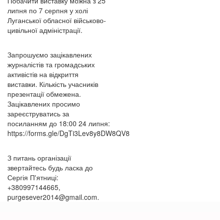
Побачити виставку можна з 25
липня по 7 серпня у холі
Луганської обласної військово-
цивільної адміністрації.
Запрошуємо зацікавлених
журналістів та громадських
активістів на відкриття
виставки. Кількість учасників
презентації обмежена.
Зацікавлених просимо
зареєструватись за
посиланням до 18:00 24 липня:
https://forms.gle/DgTi3Lev8y8DW8QV8
З питань організації
звертайтесь будь ласка до
Сергія П'ятниці:
+380997144665,
purgesever2014@gmail.com.