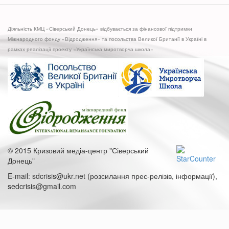
Діяльність КМЦ «Сіверський Донець» відбувається за фінансової підтримки
Міжнародного фонду «Відродження» та посольства Великої Британії в Україні в
рамках реалізації проекту «Українська миротворча школа»
© 2015 Кризовий медіа-центр "Сіверський
Донець"
E-mail: sdcrisis@ukr.net (розсилання прес-релізів, інформації),
sedcrisis@gmail.com