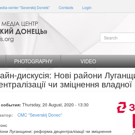
edia-center "Severskij Donets"
Contacts
Login
Search
form
Search
PHOTOGRAPHY
VIDEO
айн-дискусія: Нові райони Луган
ентралізації чи зміцнення владної
 события:
Thursday, 20 August, 2020 - 13:30
затор:
CMC "Severskij Donec"
нонс
йони Луганщини: реформа децентралізації чи зміцнення