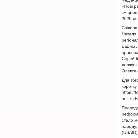
«Нові р
зміцнен
2020 ро
Спікера
Наталя 
регіона
Вадим Л
правово
Сергій 
державно
Олексан
Для тог
коротку
https:/
анкеті 
Проведе
реформа
стало м
народу,
(USAID)