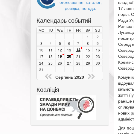
оголошення, каталог,
владної
довідка, погода.
17 липн
поділ. 
Календарь событий
Ради Ук
Раніше 
MO
TU
WE
TH
FR
SA
SU
Луганщи
1
2
неконтр
3
4
5
6
7
8
9
Серед н
14
Сєвєрод
10
11
12
13
15
16
Сєвєрод
19
20
17
18
21
22
23
Кремінс
24
25
26
27
28
29
30
Сєвєрод
31
Серпень 2020
Комунік
відбува
Коаліція
кількіст
житті Л
раніше 
спілкув
нових р
адмініс
Для пош
медіа-ц