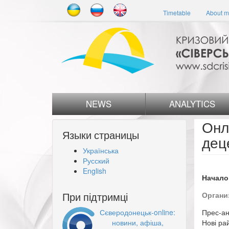
Skip
Timetable
About m
to
main
content
NEWS
ANALYTICS
Онл
Языки страницы
дец
Українська
Русский
English
Начало
При підтримці
Органи
Сєверодонецьк-online:
Прес-а
новини, афіша,
Нові ра