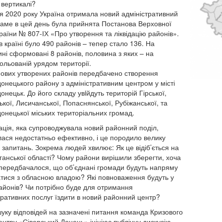
 вертикалі?
я 2020 року Україна отримала новий адміністративний
Саме в цей день була прийнята Постанова Верховної
раїни № 807-ІХ «Про утворення та ліквідацію районів».
в країні було 490 районів – тепер стало 136. На
ні сформовані 8 районів, половина з яких – на
ольованій урядом території.
ових утворених районів передбачено створення
онецького району з адміністративним центром у місті
онецьк. До його складу увiйдуть територій Гірської,
ької, Лисичанської, Попаснянської, Рубіжанської, та
онецької міських територіальних громад.
ація, яка супроводжувала новий районний поділ,
лася недостатньо ефективно, і це породило велику
ь запитань. Зокрема людей хвилює: Як це відіб’ється на
уганської області? Чому райони вирішили зберегти, хоча
передбачалося, що об’єднані громади будуть напряму
атися з обласною владою? Які повноваження будуть у
айонів? Чи потрібно буде для отримання
тративних послуг їздити в новий районний центр?
уку відповідей на зазначені питання команда Кризового
ентру «Сіверський Донець» ініціює публічну дискусію