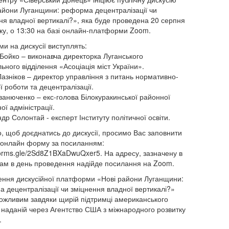
айони Луганщини: реформа децентралізації чи
ня владної вертикалі?», яка буде проведена 20 серпня
ку, о 13:30 на базі онлайн-платформи Zoom.
ми на дискусії виступлять:
Бойко – виконавча директорка Луганського
льного відділення «Асоціація міст України».
азніков – директор управління з питань нормативно-
ї роботи та децентралізації.
Іванюченко – екс-голова Білокуракинської районної
ї адміністрації.
др Солонтай - експерт Інституту політичної освіти.
о, щоб доєднатись до дискусії, просимо Вас заповнити
 онлайн форму за посиланням:
/forms.gle/2Sd8Z1BXaDwuQxer5. На адресу, зазначену в
Вам в день проведення надійде посилання на Zoom.
ння дискусійної платформи «Нові райони Луганщини:
 децентралізації чи зміцнення владної вертикалі?»
ожливим завдяки щирій підтримці американського
 наданій через Агентство США з міжнародного розвитку
.