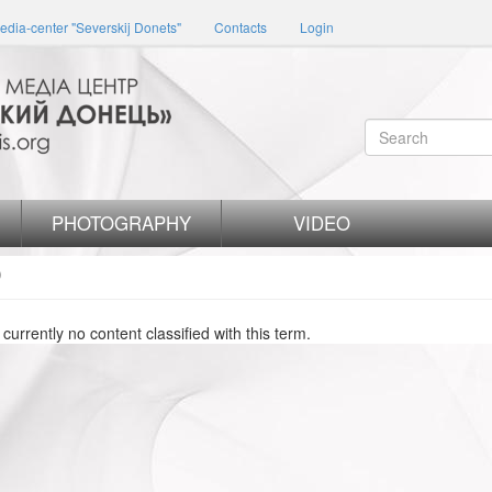
edia-center "Severskij Donets"
Contacts
Login
Search
form
Search
PHOTOGRAPHY
VIDEO
О
 currently no content classified with this term.