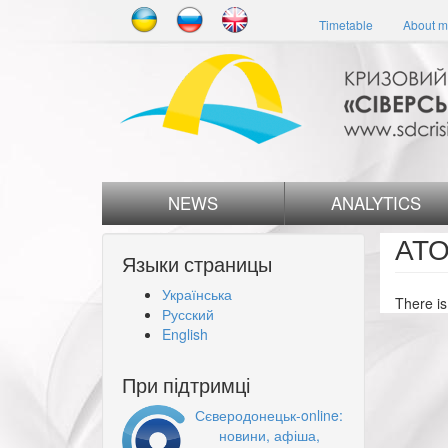
Skip
Timetable
About m
to
main
content
NEWS
ANALYTICS
АТ
Языки страницы
Українська
There is
Русский
English
При підтримці
Сєверодонецьк-online:
новини, афіша,