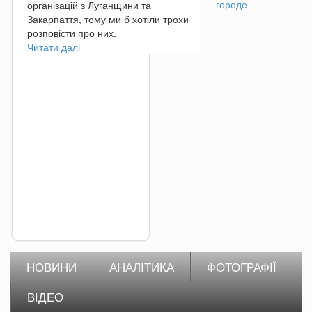
городе
організацій з Луганщини та
Закарпаття, тому ми б хотіли трохи
розповісти про них.
Читати далі
про
Про
партнерів
Закарпатського
антикризового
Хабу
НОВИНИ
АНАЛІТИКА
ФОТОГРАФІЇ
ВІДЕО