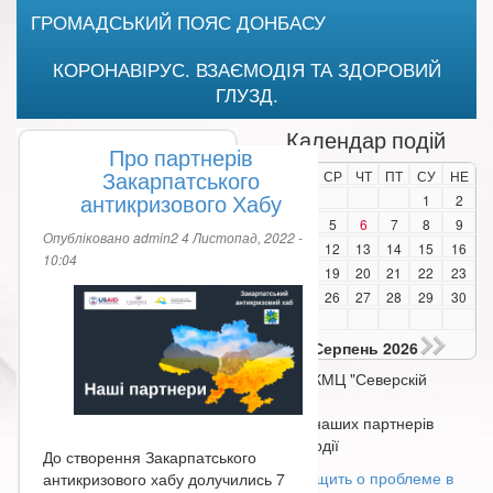
ГРОМАДСЬКИЙ ПОЯС ДОНБАСУ
КОРОНАВІРУС. ВЗАЄМОДІЯ ТА ЗДОРОВИЙ
ГЛУЗД.
Календар подій
Про партнерів
Закарпатського
ПО
ВТ
СР
ЧТ
ПТ
СУ
НЕ
антикризового Хабу
1
2
3
4
5
6
7
8
9
Опубліковано
admin2
4 Листопад, 2022 -
10
11
12
13
14
15
16
10:04
17
18
19
20
21
22
23
24
25
26
27
28
29
30
31
Серпень 2026
✔
Події КМЦ "Северскій
Донець"
✔
Події наших партнерів
✔
Інші події
До створення Закарпатського
Сообщить о проблеме в
антикризового хабу долучились 7