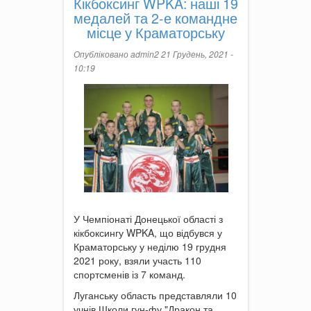
Кікбоксинг WPKA: наші 19
медалей та 2-е командне
місце у Краматорську
Опубліковано
admin2
21 Грудень, 2021 -
10:19
У Чемпіонаті Донецької області з
кікбоксингу WPKA, що відбувся у
Краматорську у неділю 19 грудня
2021 року, взяли участь 110
спортсменів із 7 команд.
Луганську область представляли 10
учнів Школи гун-фу "Дракон та