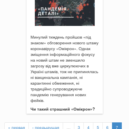
Минулий тиждень пройшов «під
знаком» обговорення нового штаму
коронавірусу «Омікрон». Однак
зміщення інформаційного фокусу
на новий штам не зменшило
загрозу від вже циркулюючих в
Україні штамів, тож не припинялась
ні вакцинальна кампанія, ні
карантинні обмеження, ні
традиційно супроводжуюче
пандемію генерування нових
фейків.
Чи такий страшний «Омікрон»?
« первая
‹ предыдущая
…
3
4
5
6
7