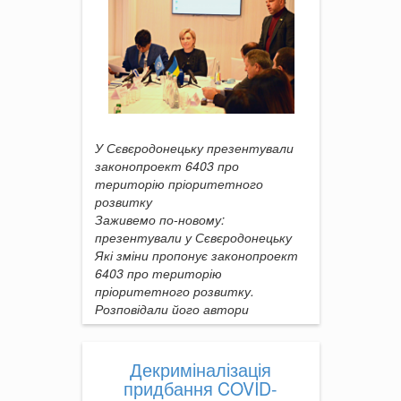
У Сєвєродонецьку презентували
законопроект 6403 про
територію пріоритетного
розвитку
Заживемо по-новому:
презентували у Сєвєродонецьку
Які зміни пропонує законопроект
6403 про територію
пріоритетного розвитку.
Розповідали його автори
Декриміналізація
придбання COVID-