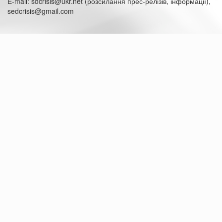
E-mail: sdcrisis@ukr.net (розсилання прес-релізів, інформації),
sedcrisis@gmail.com