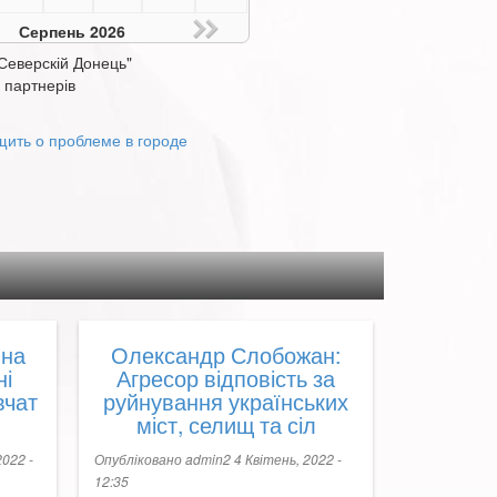
Серпень 2026
Северскій Донець"
 партнерів
ить о проблеме в городе
 на
Олександр Слобожан:
ні
Агресор відповість за
вчат
руйнування українських
міст, селищ та сіл
2022 -
Опубліковано
admin2
4 Квітень, 2022 -
12:35