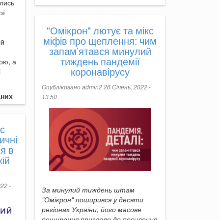
олись
ої
"Омікрон" лютує та мікс
міфів про щеплення: чим
ій
запам’ятався минулий
тиждень пандемії
ою, а
коронавірусу
і
Опубліковано
admin2
26 Січень, 2022 -
аних
13:50
с
ичні
я в
кій
22 -
За минулий тиждень штам
"Омікрон" поширився у десяти
регіонах України, його масове
поширення призвело до посилення