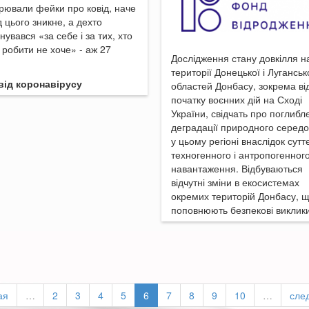
ювали фейки про ковід, наче
ід цього зникне, а дехто
нувався «за себе і за тих, хто
 робити не хоче» - аж 27
Дослідження стану довкілля н
території Донецької і Луганськ
 від коронавірусу
областей Донбасу, зокрема ві
початку воєнних дій на Сході
України, свідчать про поглибл
деградації природного серед
у цьому регіоні внаслідок сутт
техногенного і антропогенног
навантаження. Відбуваються
відчутні зміни в екосистемах
окремих територій Донбасу, 
поповнюють безпекові виклики
ая
…
2
3
4
5
6
7
8
9
10
…
сле