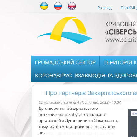
Перейти
Розклад
Про КМЦ 
до
основного
матеріалу
ГРОМАДСЬКИЙ СЕКТОР
ТЕРИТОРІЯ 
КОРОНАВІРУС. ВЗАЄМОДІЯ ТА ЗДОРОВ
Про партнерів Закарпатського 
Опубліковано
admin2
4 Листопад, 2022 - 10:04
До створення Закарпатського
антикризового хабу долучились 7
організацій з Луганщини та Закарпаття,
тому ми б хотіли трохи розповісти про
них.