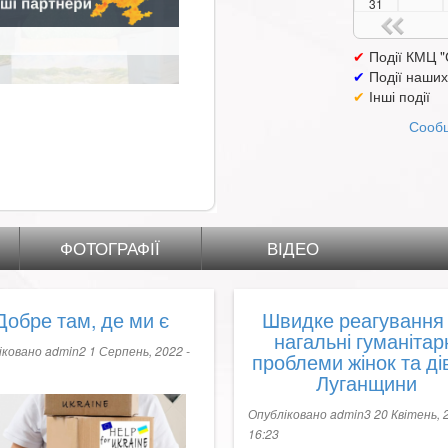
31
✔
Події КМЦ "
✔
Події наших
✔
Інші події
Сообщ
ФОТОГРАФІЇ
ВІДЕО
Добре там, де ми є
Швидке реагування
нагальні гуманітар
іковано
admin2
1 Серпень, 2022 -
проблеми жінок та ді
Луганщини
Опубліковано
admin3
20 Квітень, 
16:23