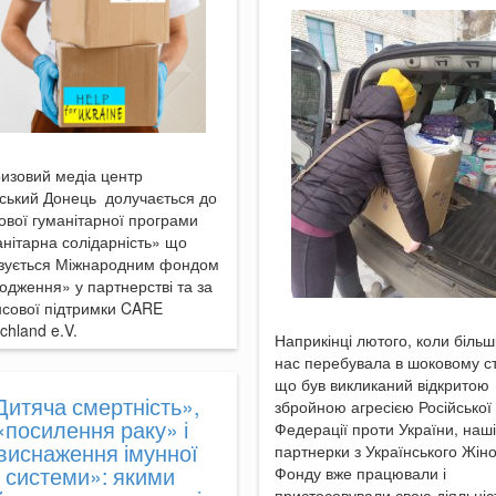
изовий медіа центр
ський Донець долучається до
ової гуманітарної програми
нітарна солідарність» що
ізується Міжнародним фондом
одження» у партнерстві та за
сової підтримки CARE
chland e.V.
Наприкінці лютого, коли більші
нас перебувала в шоковому ст
що був викликаний відкритою
Дитяча смертність»,
збройною агресією Російської
«посилення раку» і
Федерації проти України, наші
виснаження імунної
партнерки з Українського Жін
системи»: якими
Фонду вже працювали і
пристосовували свою діяльніс