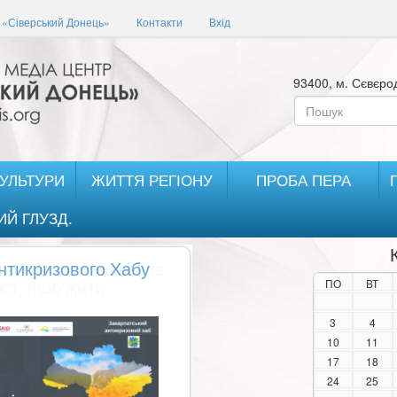
«Сіверський Донець»
Контакти
Вхід
93400, м. Сєвєрод
Пошукова
форма
Пошук
КУЛЬТУРИ
ЖИТТЯ РЕГІОНУ
ПРОБА ПЕРА
ИЙ ГЛУЗД.
антикризового Хабу
ПО
ВТ
3
4
10
11
17
18
24
25