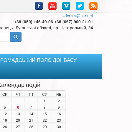
sdcrisis@ukr.net
+38 (050) 146-49-06 +38 (067) 900-21-01
онецьк Луганської області, пр. Центральний, 54
ГРОМАДСЬКИЙ ПОЯС ДОНБАСУ
Календар подій
СР
ЧТ
ПТ
СУ
НЕ
1
2
5
6
7
8
9
12
13
14
15
16
19
20
21
22
23
26
27
28
29
30