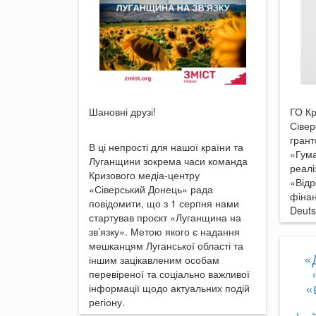
Шановні друзі!
ГО Кр
Сівер
грант
В ці непрості для нашої країни та
«Гума
Луганщини зокрема часи команда
реал
Кризового медіа-центру
«Відр
«Сіверський Донець» рада
фінан
повідомити, що з 1 серпня нами
Deuts
стартував проєкт «Луганщина на
зв’язку». Метою якого є надання
мешканцям Луганської області та
«
іншим зацікавленим особам
перевіреної та соціально важливої
«
інформації щодо актуальних подій
регіону.