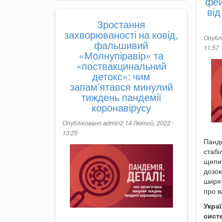
фей
від
Зростання
захворюваності на ковід,
Опубл
фальшивий
11:57
«Молнупіравір» та
«поствакцинальний
детокс»: чим
запам’ятався минулий
тиждень пандемії
коронавірусу
Опубліковано
admin2
14 Лютий, 2022 -
13:25
Панде
стабі
щепи
дозою
ширят
про в
Украї
сист