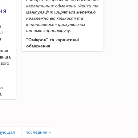
карантинних обмежень. Фейки та
маніпуляції ж ширяться мережею
незалежно від кількості та
інтенсивності циркулюючих
а
штамів коронавірусу.
ої
д
"Омікрон" та карантинні
обмеження
ення
овища
євого
о
що
.
дующая ›
последняя »