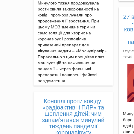
Минулого тижня продовжувала
рости хвиля захворюваності на
ковід і прогнози лунали про
27 
продовження її зростання. При
-
цьому МОЗ зменшив терміни
ков
самоізоляції для хворих на
коронавірус і розподілив
па
привезений препарат для
лікування недуги – «Молнупіравір».
Опубл
Паралельно з цим процвітав плат
12:43
маніпуляцій та наживання на
пандемії – через фальшиві
препарати і поширені фейкові
повідомлення.
Коноплі проти ковіду,
«радіоактивні ПЛР» та
щеплення дітей: чим
Минул
запам’ятався минулий
боров
тиждень пандемії
одні 
коронавірусу
ліки в