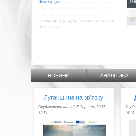
Читати далі
про
Про
партнерів
Закарпатського
антикризового
Хабу
НОВИНИ
АНАЛІТИКА
Луганщина на зв'язку!
Опубліковано
admin2
5 Серпень, 2022 -
Опубл
12:51
19:13