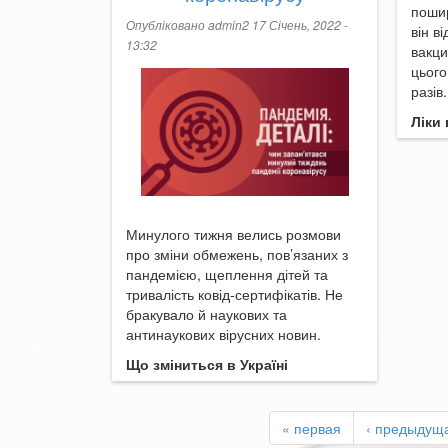
пошир
Опубліковано
admin2
17 Січень, 2022 -
він в
13:32
вакци
цього
разів.
Ліки
Минулого тижня велись розмови
про зміни обмежень, пов’язаних з
пандемією, щеплення дітей та
тривалість ковід-сертифікатів. Не
бракувало й наукових та
антинаукових вірусних новин.
Що зміниться в Україні
« первая
‹ предыдущ