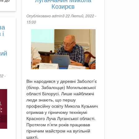
Козирєв
Опубліковано
admin3
22 Лютий, 2022 -
15:00
ва
 і
лий
2 -
Він народився у деревні Заболот’є
(білор. Забалоцце) Могильовської
області Білорусі. Лише найближчі
люди знають, що першу
професійну освіту Микола Кузьмич
отримав у гірничому технікумі
Красного Луча Луганської області.
Протягом п’яти років працював
гірничим майстром на вугільній
шахті.