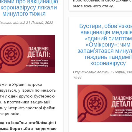
ками про вакцинацію
 коронавірусу лякали
умов воєнного стану.
минулого тижня
іковано
admin2
21 Лютий, 2022 -
Бустери, обов’язко
вакцинація медиків
«єдиний симптом
«Омікрону»: чим
запам’ятався мину
тиждень пандемії
коронавірусу
Опубліковано
admin2
7 Лютий, 202
13:22
мія в Україні потрохи
лізується, у Ізраїлі починають
ти людей другою бустерною
, а противники вакцинації
ь у інтернет-просторі фейки
акцинацію.
на та Ізраїль: стабілізація і
емна боротьба з пандемією