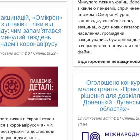
Минулого тижня українці бор
з хвилею пандемії, спричинен
штамом «Омікрон»: уряд
вакцинацій, «Омікрон»
запроваджував обов’язкову
 з літаків» і ліки від
вакцинацію для нових категор
іду: чим запам’ятався
населення, громадяни
минулий тиждень
вакцинувались бустерною доз
ндемії коронавірусу
в соцмережах генерували нов
фейки.
іковано
admin2
31 Січень, 2022 -
Відсторонення невакцинов
Оголошено конкур
малих грантів «Практ
рішення для довкілл
Донецькій і Лугансь
областях»
ого тижня в Україні кожен
Опубліковано
admin2
21 Січень, 20
ся з коронавірусом як міг:
12:54
реєстрували та доставляли
ід цієї недуги, інші –