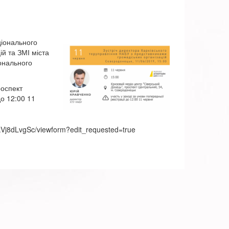
ціонального
й та ЗМІ міста
онального
роспект
до 12:00 11
j8dLvgSc/viewform?edit_requested=true