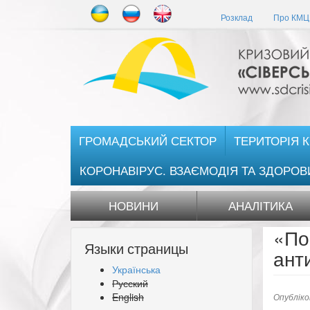
Перейти
Розклад
Про КМЦ 
до
основного
матеріалу
ГРОМАДСЬКИЙ СЕКТОР
ТЕРИТОРІЯ 
КОРОНАВІРУС. ВЗАЄМОДІЯ ТА ЗДОРОВ
НОВИНИ
АНАЛІТИКА
«По
Языки страницы
ант
Українська
Русский
English
Опублік