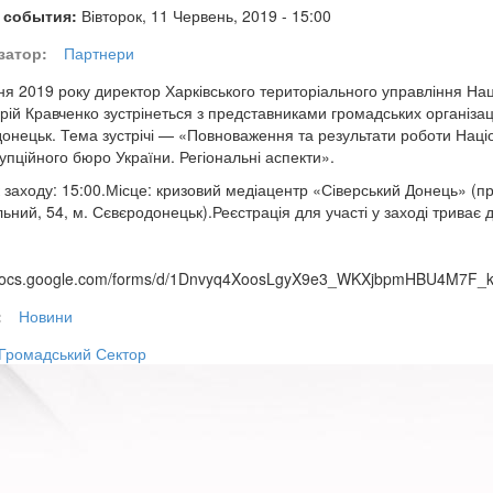
 события:
Вівторок, 11 Червень, 2019 - 15:00
затор:
Партнери
ня 2019 року директор Харківського територіального управління На
ій Кравченко зустрінеться з представниками громадських організаці
онецьк. Тема зустрічі — «Повноваження та результати роботи Наці
упційного бюро України. Регіональні аспекти».
 заходу: 15:00.Місце: кризовий медіацентр «Сіверський Донець» (п
ьний, 54, м. Сєвєродонецьк).Реєстрація для участі у заході триває 
/docs.google.com/forms/d/1Dnvyq4XoosLgyX9e3_WKXjbpmHBU4M7F_kV
:
Новини
Громадський Сектор