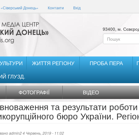
«Сіверський Донець»
Контакти
Вхід
93400, м. Сєвєрод
Пошукова
форма
Пошук
КУЛЬТУРИ
ЖИТТЯ РЕГІОНУ
ПРОБА ПЕРА
ИЙ ГЛУЗД.
ФОТОГРАФІЇ
ВІДЕО
вноваження та результати роботи
икорупційного бюро України. Регіо
овано
admin2
4 Червень, 2019 - 11:02