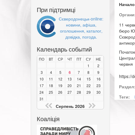
Начало
При підтримці
Органи
Сєверодонецьк-online:
новини, афіша,
11 черв
оголошення, каталог,
бюро Юр
довідка, погода.
Сєвєрод
антикор
Календарь событий
Початок
Централ
ПО
ВТ
СР
ЧТ
ПТ
СУ
НЕ
червня
1
2
3
4
5
6
7
8
9
https:/
10
11
12
13
14
15
16
17
18
19
20
21
22
23
Раздел
24
25
26
27
28
29
30
Теги:
31
Серпень 2026
Коаліція