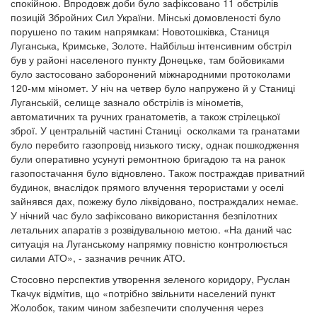
спокійною. Впродовж доби було зафіксовано 11 обстрілів
позицій Збройних Сил України. Мінські домовленості було
порушено по таким напрямкам: Новотошківка, Станиця
Луганська, Кримське, Золоте. Найбільш інтенсивним обстріл
був у районі населеного пункту Донецьке, там бойовиками
було застосовано заборонений міжнародними протоколами
120-мм міномет. У ніч на четвер було напружено й у Станиці
Луганській, селище зазнало обстрілів із мінометів,
автоматичних та ручних гранатометів, а також стрілецької
зброї. У центральній частині Станиці осколками та гранатами
було перебито газопровід низького тиску, однак пошкодження
були оперативно усунуті ремонтною бригадою та на ранок
газопостачання було відновлено. Також постраждав приватний
будинок, внаслідок прямого влучення терористами у оселі
зайнявся дах, пожежу було ліквідовано, постраждалих немає.
У нічний час було зафіксовано використання безпілотних
летальних апаратів з розвідувальною метою. «На даний час
ситуація на Луганському напрямку повністю контролюється
силами АТО», - зазначив речник АТО.
Стосовно перспектив утворення зеленого коридору, Руслан
Ткачук відмітив, що «потрібно звільнити населений пункт
Жолобок, таким чином забезпечити сполучення через