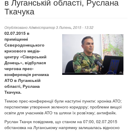
в Луганській області, Руслана
Ткачука
Опубліковано
Адміністратор
3 Липень, 2015 - 13:32
02.07.2015 в
приміщенні
Сєвєродонецького
кризового медіа-
центру «Сіверський
Донець», відбулася
чергова прес-
конференція речника
АТО в Луганській
області, Руслана
Ткачука.
Темою прес-конференції були наступні пункти: хроніка АТО;
перспективи утворення зеленого коридору; проблеми вищої
освіти для учасників АТО та шляхи їх розв’язку; антифейк.
Руслан Ткачук повідомив, що станом на 07:00, 02.07.2015
обстановка на Луганському напрямку залишалась відносно