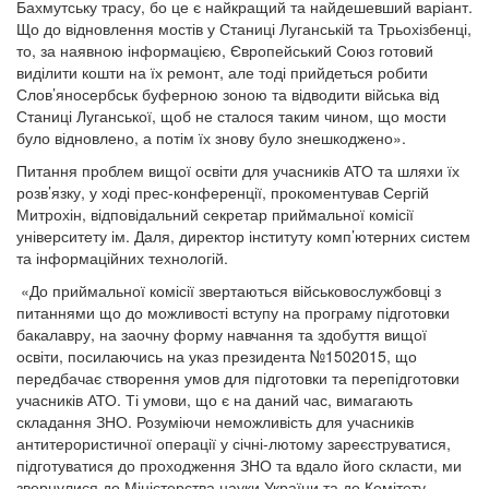
Бахмутську трасу, бо це є найкращий та найдешевший варіант.
Що до відновлення мостів у Станиці Луганській та Трьохізбенці,
то, за наявною інформацією, Європейський Союз готовий
виділити кошти на їх ремонт, але тоді прийдеться робити
Слов’яносербськ буферною зоною та відводити війська від
Станиці Луганської, щоб не сталося таким чином, що мости
було відновлено, а потім їх знову було знешкоджено».
Питання проблем вищої освіти для учасників АТО та шляхи їх
розв’язку, у ході прес-конференції, прокоментував Сергій
Митрохін, відповідальний секретар приймальної комісії
університету ім. Даля, директор інституту комп’ютерних систем
та інформаційних технологій.
«До приймальної комісії звертаються військовослужбовці з
питаннями що до можливості вступу на програму підготовки
бакалавру, на заочну форму навчання та здобуття вищої
освіти, посилаючись на указ президента №1502015, що
передбачає створення умов для підготовки та перепідготовки
учасників АТО. Ті умови, що є на даний час, вимагають
складання ЗНО. Розуміючи неможливість для учасників
антитерористичної операції у січні-лютому зареєструватися,
підготуватися до проходження ЗНО та вдало його скласти, ми
звернулися до Міністерства науки України та до Комітету