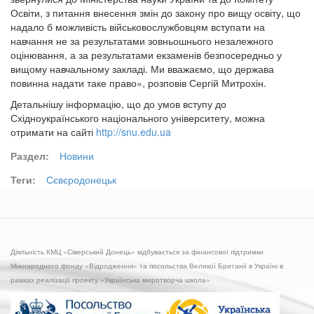
Освіти, з питання внесення змін до закону про вищу освіту, що
надало б можливість військовослужбовцям вступати на
навчання не за результатами зовньошнього незалежного
оцінювання, а за результатами екзаменів безпосередньо у
вищому навчальному закладі. Ми вважаємо, що держава
повинна надати таке право», розповів Сергій Митрохін.
Детальнішу інформацію, що до умов вступу до
Східноукраїнського національного університету, можна
отримати на сайті
http://snu.edu.ua
Раздел:
Новини
Теги:
Сєвєродонецьк
Діяльність КМЦ «Сіверський Донець» відбувається за фінансової підтримки
Міжнародного фонду «Відродження» та посольства Великої Британії в Україні в
рамках реалізації проекту «Українська миротворча школа»