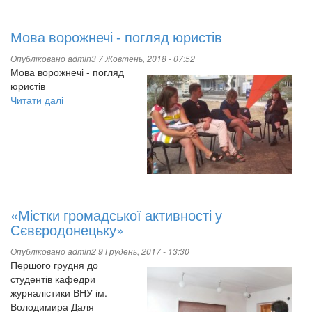
Мова ворожнечі - погляд юристів
Опубліковано
admin3
7 Жовтень, 2018 - 07:52
Мова ворожнечі - погляд
юристів
Читати далі
про
Мова
ворожнечі
-
погляд
юристів
«Містки громадської активності у
Сєвєродонецьку»
Опубліковано
admin2
9 Грудень, 2017 - 13:30
Першого грудня до
студентів кафедри
журналістики ВНУ ім.
Володимира Даля