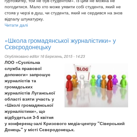
гуртожитку, той не був студентом». Із цим не можна не
погодитися. Мало хто може уявити собі студента, який не
стояв у черзі в душ, чи студента, який не сердився на знов
відпалу штукатурку.
Читати далі
про
Будинок
жахіть
«Школа громадянської журналістики» у
чи
Сєвєродонецьку
панорама
Всесвіту?
Опубліковано
editor
16 Березень, 2015 - 14:23
Що
ЛОО «Суспільна
ж
служба правової
такого
допомоги» запрошує
цікавого
журналістів та
та
громадських
надзвичайного
журналістів Луганської
приховує
області взяти участь у
життя
«Школі громадянської
в
журналістики», що
гуртожитку?
відбудеться 3-5 квітня
у конференц-залі Кризового медіа-центру "Сіверський
Донець" у місті Сєвєродонецьк.