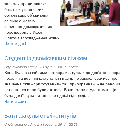
завітали представники
багатьох українських
організацій, об’єднаних
спільною метою –
сприяння демократичних
перетворень в Україні
шляхом впровадження нових.
Читати далі
про
«Містки
громадської
Студент із двомісячним стажем
активності
у
Опубліковано
admin2
5 Грудень, 2017 - 15:00
Сєвєродонецьку»
Вони були звичайними школярами: гуляли до дев’ятої вечора,
носили та вовняні шкарпетки і навіть не замислювались про
значення слів «приготування» та «прибирання». Але рано чи
пізно це повинно було статися. Вони стали студентами. Що
буде далі? Купа питань і не однієї відповіді…
Читати далі
про
Студент
із
Батл факультетів/інститутів
двомісячним
стажем
Опубліковано
admin2
3 Грудень, 2017 - 22:35