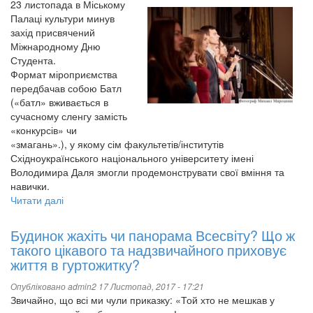
23 листопада в Міському
Палаці культури минув
захід присвячений
Міжнародному Дню
Студента.
Формат міроприємства
передбачав собою Батл
(«батл» вживається в
сучасному сленгу замість
«конкурсів» чи
«змагань».), у якому сім факультетів/інститутів
Східноукраїнського національного університету імені
Володимира Даля змогли продемонструвати свої вміння та
навички.
Читати далі
про
Батл
факультетів/
Будинок жахіть чи панорама Всесвіту? Що ж
інститутів
такого цікавого та надзвичайного приховує
життя в гуртожитку?
Опубліковано
admin2
17 Листопад, 2017 - 17:21
Звичайно, що всі ми чули приказку: «Той хто не мешкав у