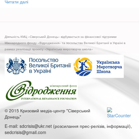
Читати далі
про
«Школа
громадянської
журналістики»
у
Сєвєродонецьку
Діяльність КМЦ «Сіверський Донець» відбувається за фінансової підтримки
Міжнародного фонду «Відродження» та посольства Великої Британії в Україні в
рамках реалізації проекту «Українська миротворча школа»
© 2015 Кризовий медіа-центр "Сіверський
Донець"
E-mail: sdcrisis@ukr.net (розсилання прес-релізів, інформації),
sedcrisis@gmail.com