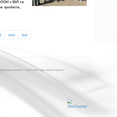
ООН з ВІЛ та
ає зробити,
5
next
last
 реалізації проекту «Українська миротворча школа»