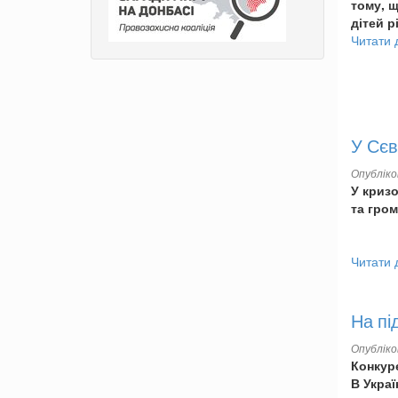
тому, 
дітей р
Читати 
У Сєв
Опублік
У криз
та гром
Читати 
На пі
Опублік
Конкур
В Укра