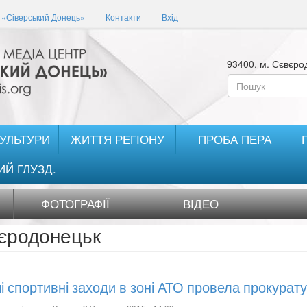
«Сіверський Донець»
Контакти
Вхід
93400, м. Сєвєрод
Пошукова
форма
Пошук
КУЛЬТУРИ
ЖИТТЯ РЕГІОНУ
ПРОБА ПЕРА
ИЙ ГЛУЗД.
ФОТОГРАФІЇ
ВІДЕО
єродонецьк
і спортивні заходи в зоні АТО провела прокурат