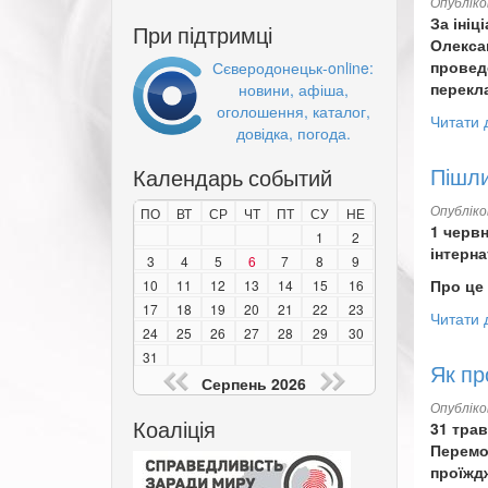
Опублік
За іні
При підтримці
Олексан
проведе
Сєверодонецьк-online:
перекла
новини, афіша,
оголошення, каталог,
Читати 
довідка, погода.
Пішли
Календарь событий
Опублік
ПО
ВТ
СР
ЧТ
ПТ
СУ
НЕ
1 черв
1
2
інтерна
3
4
5
6
7
8
9
Про це 
10
11
12
13
14
15
16
17
18
19
20
21
22
23
Читати 
24
25
26
27
28
29
30
31
Як пр
Серпень 2026
Опублік
Коаліція
31 трав
Перемог
проїждж