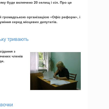
ку буде включено 20 селищ і сіл. Про це
й громадською організацією «Офіс реформ», і
уміння серед місцевих депутатів.
ьку тривають
сідання з
ючених членів
ди.
авочки