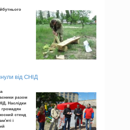
айбутнього
.
нули від СНІД
на
часники разом
НІД. Наслідки
ч громадян
еносний стенд
м'яті і
вий