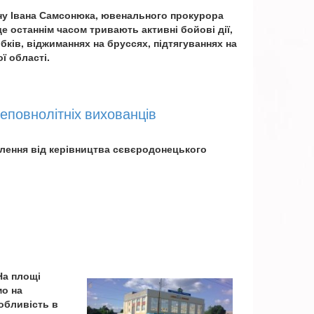
ону Івана Самсонюка, ювенального прокурора
 останнім часом тривають активні бойові дії,
бків, віджиманнях на бруссях, підтягуваннях на
ї області.
неповнолітніх вихованців
млення від керівництва сєвєродонецького
На площі
мо на
обливість в