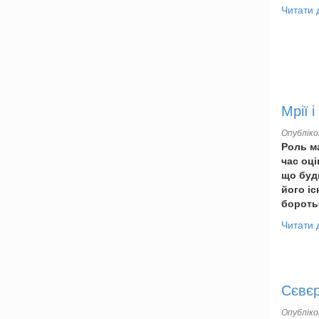
Читати 
Мрії 
Опублік
Роль ма
час оц
що буд
його іс
бороть
Читати 
Сєвєр
Опублік