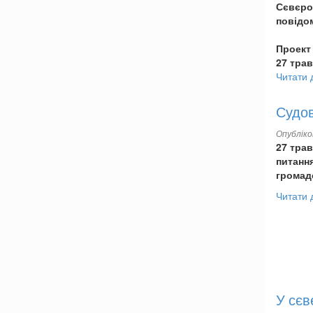
Сєвєрод
повідо
Проект
27 трав
Читати 
Судов
Опублік
27 трав
питанн
громадс
Читати 
У сєв