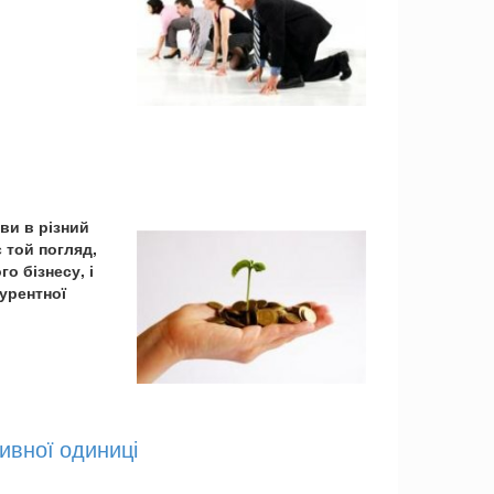
ви в різний
 той погляд,
 бізнесу, і
урентної
ивної одиниці