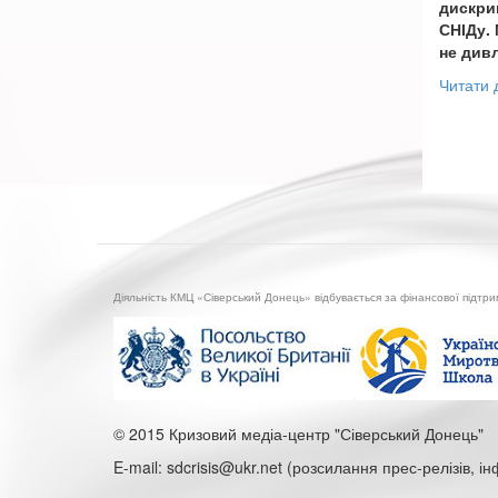
дискри
СНІДу. 
не дивл
Читати 
Діяльність КМЦ «Сіверський Донець» відбувається за фінансової підтр
© 2015 Кризовий медіа-центр "Сіверський Донець"
E-mail: sdcrisis@ukr.net (розсилання прес-релізів, і