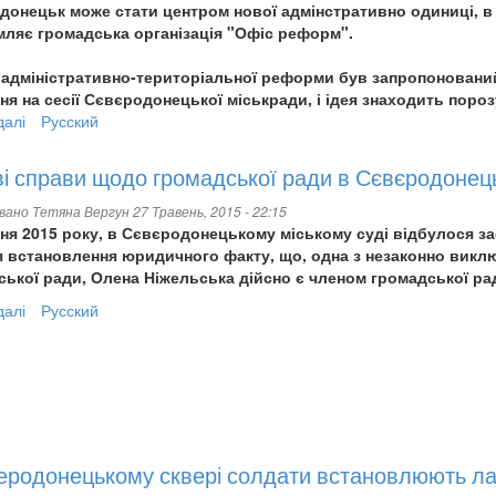
онецьк може стати центром нової адмінстративно одиниці, в я
мляє громадська організація "Офіс реформ".
 адміністративно-територіальної реформи був запропоновани
ня на сесії Сєвєродонецької міськради, і ідея знаходить пороз
далі
про
Русский
Сєвєродонецьк
може
і справи щодо громадської ради в Сєвєродонец
стати
центром
овано
Тетяна Вергун
27 Травень, 2015 - 22:15
нової
ня 2015 року, в Сєвєродонецькому міському суді відбулося за
адміністративної
я встановлення юридичного факту, що, одна з незаконно викл
одиниці
ької ради, Олена Ніжельська дійсно є членом громадської ра
далі
про
Русский
Судові
справи
щодо
громадської
ради
в
Сєвєродонецьку
еродонецькому сквері солдати встановлюють л
тривають