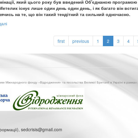
мінації, який цього року був введений Об'єднаною програмою 
Метелик існує лише один день один день, і як багато він встиг
ячись на те, що він такий тендітний та сильний одночасно.
далі
про
В
Сєвєродонецьку
first
previous
1
2
3
4
вшанували
пам`ять
людей,
що
загинули
від
СНІД
имки Міжнародного фонду «Відродження» та посольства Великої Британії в Україні в рамках
нформації), sedcrisis@gmail.com