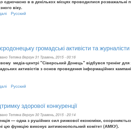
четверо
що одночасно в в декількох місцях проводилися розважальні 
неповнолітніх
ізного віку.
вихованців
далі
про
Русский
Як
пройшов
День
міста
в
єродонецьку громадські активісти та журналісти
Сєвєродонецьку
овано
Тетяна Вергун
31 Травень, 2015 - 00:16
ов
ому медіа-центрі "Сіверський Донець" відбувся тренінг для 
адських активістів з основ проведення інформаційних кампані
далі
про
Русский
У
Сєвєродонецьку
громадські
дтримку здорової конкуренції
активісти
овано
Тетяна Вергун
30 Травень, 2015 - 20:14
та
енція — одна з рушійних сил ринкової економіки, охороняєтьс
журналісти
їні цю функцію виконує антимонопольний комітет (АМКУ).
навчалися