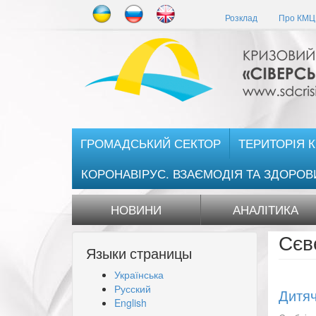
Перейти
Розклад
Про КМЦ 
до
основного
матеріалу
ГРОМАДСЬКИЙ СЕКТОР
ТЕРИТОРІЯ 
КОРОНАВІРУС. ВЗАЄМОДІЯ ТА ЗДОРОВ
НОВИНИ
АНАЛІТИКА
Сєв
Языки страницы
Українська
Русский
Дитяч
English