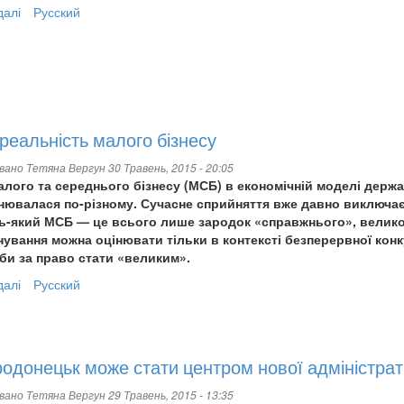
основам
далі
про
Русский
комунікацій
На
підтримку
здорової
конкуренції
і реальність малого бізнесу
овано
Тетяна Вергун
30 Травень, 2015 - 20:05
лого та середнього бізнесу (МСБ) в економічній моделі держа
інювалася по-різному. Сучасне сприйняття вже давно виключає
ь-який МСБ — це всього лише зародок «справжнього», великого
нування можна оцінювати тільки в контексті безперервної конк
би за право стати «великим».
далі
про
Русский
Мрії
і
реальність
малого
одонецьк може стати центром нової адміністрат
бізнесу
овано
Тетяна Вергун
29 Травень, 2015 - 13:35