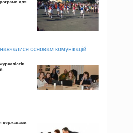
програми для
 навчалися основам комунікацій
журналістів
й.
я державами.