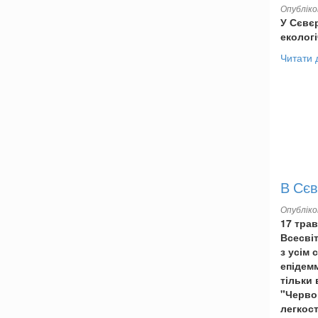
Опублік
У Сєвє
еколог
Читати 
В Сєв
Опублік
17 трав
Всесвіт
з усім 
епідемм
тільки 
"Черво
легкост