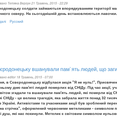
овано
Тетяна Вергун
21 Травень, 2015 - 22:29
родонецьку солдати займаються впорядкуванням території м
ічного скверу. На сьогоднішній день встановлюються лавочки
далі
про
Русский
У
сєверодонецькому
сквері
солдати
встановлюють
лавочки
єродонецьку вшанували пам`ять людей, що заги
овано
editor
18 Травень, 2015 - 07:00
ня, в Сєвєродонецьку відбулася акція "Я не нуль!", Присвяче
ньому дню пам'яті людей померлих від СНІДу. Під час акції, у
світом згадали та вшанували пам'ять людей, які померли від С
і СНІДу - це велика трагедія, яка забрала життя понад 32 тися
в Україні. Активістами та учасниками акції був зроблений пер
на стрічка", оформлений червоними метеликами - символом па
і душ, які нас покинули. Метелик є світовим символом нульо