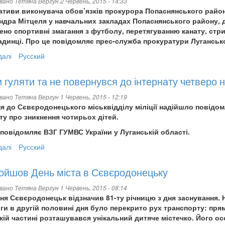
овано
Тетяна Вергун
2 Червень, 2015 - 14:33
ціативи виконувача обов’язків прокурора Попаснянського рай
дра Мітцеля у навчальних закладах Попаснянського району, де
но спортивні змагання з футболу, перетягуванню канату, стри
динці. Про це повідомляє прес-служба прокуратури Лугансько
далі
про
Русский
Дитячі
спортивні
 гуляти та не повернувся до інтернату четверо 
заходи
в
овано
Тетяна Вергун
1 Червень, 2015 - 12:19
зоні
ня до Сєвєродонецького міськвідділу міліції надійшло повідо
АТО
ту про зникнення чотирьох дітей.
провела
повідомляє ВЗГ ГУМВС України у Луганській області.
прокуратура
Луганщини
далі
про
Русский
Пішли
гуляти
ойшов День міста в Сєвєродонецьку
та
не
овано
Тетяна Вергун
1 Червень, 2015 - 08:14
повернувся
ня Сєвєродонецьк відзначив 81-ту річницю з дня заснування. 
до
и в другій половині дня було перекрито рух транспорту: пря
інтернату
ій частині розташувався унікальний дитяче містечко. Його ос