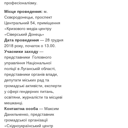
професіоналізму.
Місце проведення:
м.
Сєвєродонецьк, проспект
Центральний 54, приміщення
«Кризового медіа-центру
«Сіверський Донець»
Дата проведення
— 28 грудня
2018 року, початок о 13.00.
Учасники заходу
—
представники Головного
управління Національної
поліції в Луганській області,
представники органів влади,
депутати міських рад та
громадські активісти, експерти
у сфері гендерних питань,
освітяни, журналісти та місцеві
мешканці.
Контактна особа
— Максим
Данильченко, представник
громадської організації
«Східноукраїнський центр