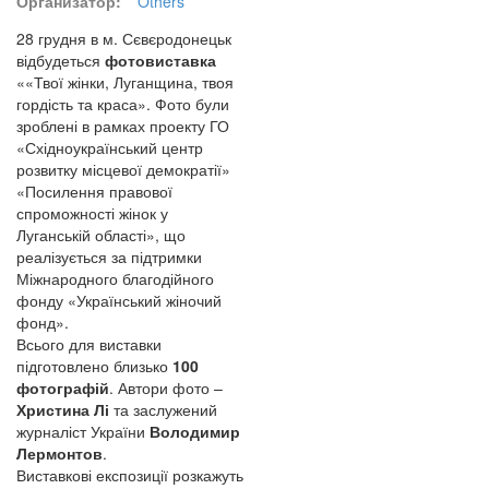
Организатор:
Others
28 грудня в м. Сєвєродонецьк
відбудеться
фотовиставка
««Твої жінки, Луганщина, твоя
гордість та краса». Фото були
зроблені в рамках проекту ГО
«Східноукраїнський центр
розвитку місцевої демократії»
«Посилення правової
спроможності жінок у
Луганській області», що
реалізується за підтримки
Міжнародного благодійного
фонду «Український жіночий
фонд».
Всього для виставки
підготовлено близько
100
фотографій
. Автори фото –
Христина Лі
та заслужений
журналіст України
Володимир
Лермонтов
.
Виставкові експозиції розкажуть