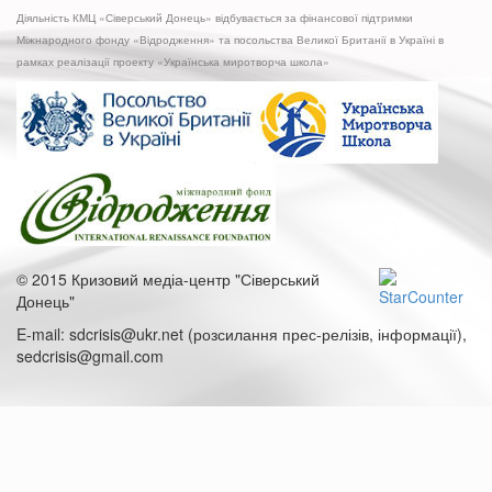
Діяльність КМЦ «Сіверський Донець» відбувається за фінансової підтримки
Міжнародного фонду «Відродження» та посольства Великої Британії в Україні в
рамках реалізації проекту «Українська миротворча школа»
© 2015 Кризовий медіа-центр "Сіверський
Донець"
E-mail: sdcrisis@ukr.net (розсилання прес-релізів, інформації),
sedcrisis@gmail.com