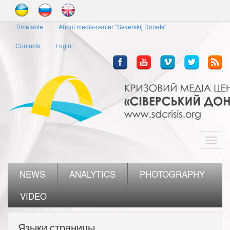
Skip
to
Timetable
About media-center "Severskij Donets"
main
content
Contacts
Login
Toggl
navig
NEWS
ANALYTICS
PHOTOGRAPHY
VIDEO
Языки страницы