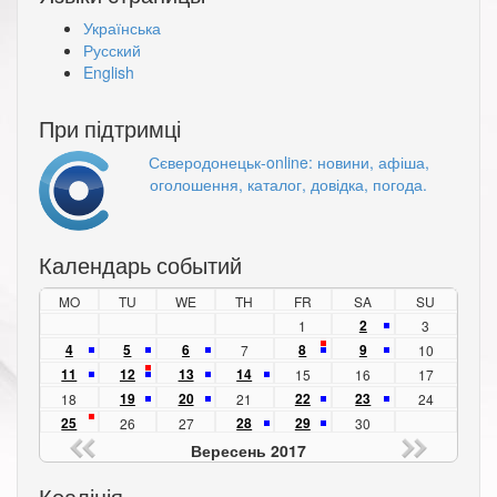
Українська
Русский
English
При підтримці
Сєверодонецьк-online: новини, афіша,
оголошення, каталог, довідка, погода.
Календарь событий
MO
TU
WE
TH
FR
SA
SU
2
1
3
4
5
6
8
9
7
10
11
12
13
14
15
16
17
19
20
22
23
18
21
24
25
28
29
26
27
30
Вересень 2017
Коаліція