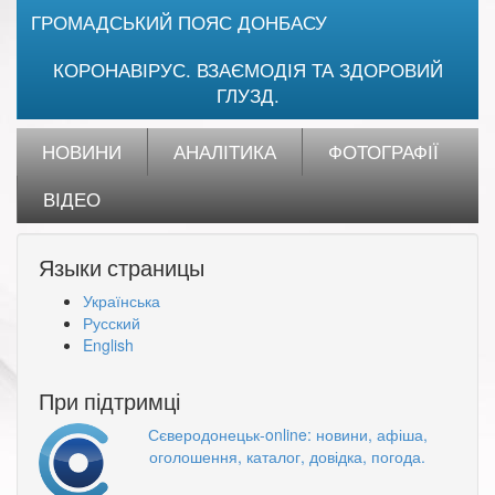
ГРОМАДСЬКИЙ ПОЯС ДОНБАСУ
КОРОНАВІРУС. ВЗАЄМОДІЯ ТА ЗДОРОВИЙ
ГЛУЗД.
НОВИНИ
АНАЛІТИКА
ФОТОГРАФІЇ
ВІДЕО
Языки страницы
Українська
Русский
English
При підтримці
Сєверодонецьк-online: новини, афіша,
оголошення, каталог, довідка, погода.