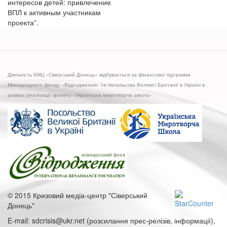
интересов детей: привлечение
ВПЛ к активным участникам
проекта”.
Діяльність КМЦ «Сіверський Донець» відбувається за фінансової підтримки
Міжнародного фонду «Відродження» та посольства Великої Британії в Україні в
рамках реалізації проекту «Українська миротворча школа»
© 2015 Кризовий медіа-центр "Сіверський
Донець"
E-mail: sdcrisis@ukr.net (розсилання прес-релізів, інформації),